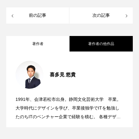
前の記事
次の記事
著作者
著作者の他作品
磐椅神社
2024.12.07
喜多見 悠貴
河京様 ふるさと納税商品ページ
2024.12.07
1991年、会津若松市出身。静岡文化芸術大学 卒業。
塩川鳥モツガイド
2024.12.07
大学時代にデザインを学び、卒業後独学でITを勉強し
たのちITのベンチャー企業で経験を積む。 各種デザイ
ン、サイト制作、映像制作など自身で制作を行いなが
ら、ディレクションも行います。