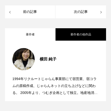
前の記事
次の記事
著作者
著作者の他作品
（株）エフコム会社案内
2024.12.09
横田 純子
浅川の優味米 新米キャンペーン
2024.12.02
1994年リクルートじゃらん事業部にて宿営業、宿コラ
昭和村 からむしパンフ
2024.12.01
ムの原稿作成、じゃらんネットの立ち上げなどに関わ
る。 2005年より、つむぎ企画として独立。地産地消の
マーケティングミックスを基本に、同企画のライティ
ング、ディレクションを行う。 （特非）素材広場 理